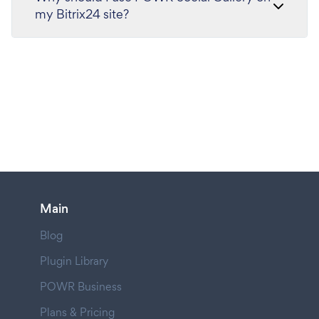
my Bitrix24 site?
Main
Blog
Plugin Library
POWR Business
Plans & Pricing