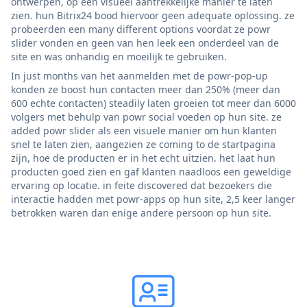
ontwerpen, op een visueel aantrekkelijke manier te laten
zien. hun Bitrix24 bood hiervoor geen adequate oplossing. ze
probeerden een many different options voordat ze powr
slider vonden en geen van hen leek een onderdeel van de
site en was onhandig en moeilijk te gebruiken.
In just months van het aanmelden met de powr-pop-up
konden ze boost hun contacten meer dan 250% (meer dan
600 echte contacten) steadily laten groeien tot meer dan 6000
volgers met behulp van powr social voeden op hun site. ze
added powr slider als een visuele manier om hun klanten
snel te laten zien, aangezien ze coming to de startpagina
zijn, hoe de producten er in het echt uitzien. het laat hun
producten goed zien en gaf klanten naadloos een geweldige
ervaring op locatie. in feite discovered dat bezoekers die
interactie hadden met powr-apps op hun site, 2,5 keer langer
betrokken waren dan enige andere persoon op hun site.