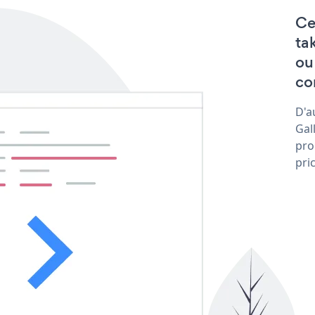
Ce
ta
ou
con
D'a
Gal
pro
pri