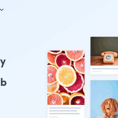
ry
eb