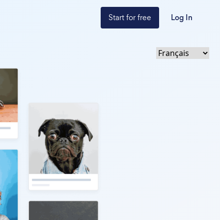
Start for free
Log In