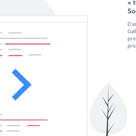
« 
Soc
D'a
Gal
pro
pri