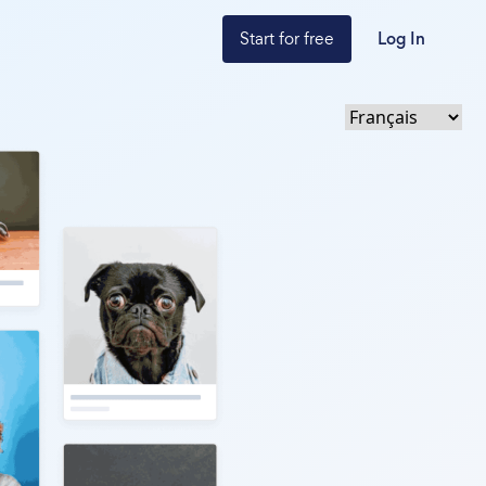
Start for free
Log In