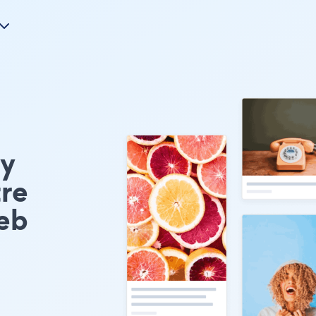
ry
tre
eb