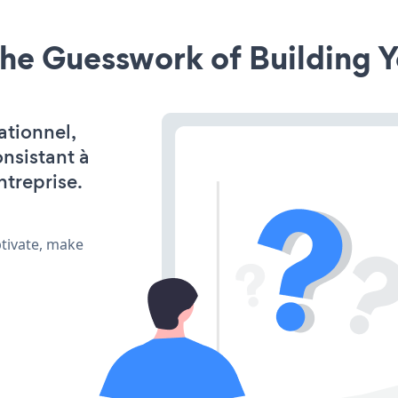
he Guesswork of Building Y
ationnel,
onsistant à
ntreprise.
ptivate, make