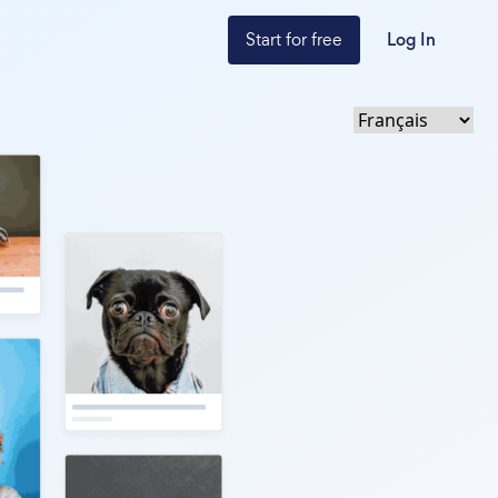
Start for free
Log In