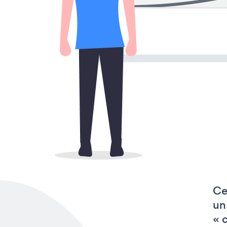
Ce
un
« 