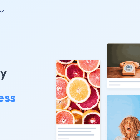
ry
ess