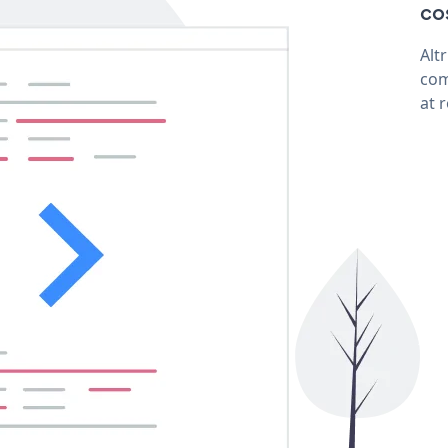
cos
Alt
com
at 