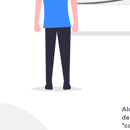
Al
da
"c