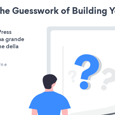
he Guesswork of Building Y
Press
ima grande
ne della
rn e