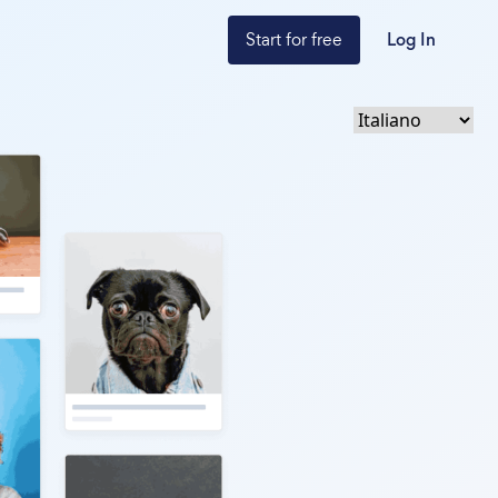
Start for free
Log In