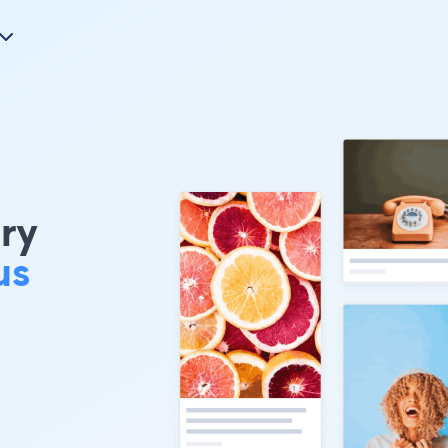
ery
us