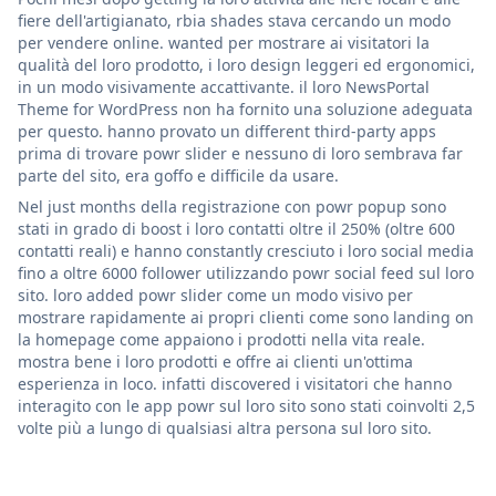
fiere dell'artigianato, rbia shades stava cercando un modo
per vendere online. wanted per mostrare ai visitatori la
qualità del loro prodotto, i loro design leggeri ed ergonomici,
in un modo visivamente accattivante. il loro NewsPortal
Theme for WordPress non ha fornito una soluzione adeguata
per questo. hanno provato un different third-party apps
prima di trovare powr slider e nessuno di loro sembrava far
parte del sito, era goffo e difficile da usare.
Nel just months della registrazione con powr popup sono
stati in grado di boost i loro contatti oltre il 250% (oltre 600
contatti reali) e hanno constantly cresciuto i loro social media
fino a oltre 6000 follower utilizzando powr social feed sul loro
sito. loro added powr slider come un modo visivo per
mostrare rapidamente ai propri clienti come sono landing on
la homepage come appaiono i prodotti nella vita reale.
mostra bene i loro prodotti e offre ai clienti un'ottima
esperienza in loco. infatti discovered i visitatori che hanno
interagito con le app powr sul loro sito sono stati coinvolti 2,5
volte più a lungo di qualsiasi altra persona sul loro sito.