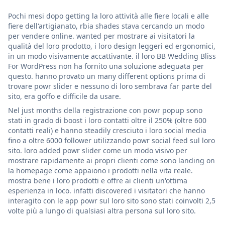
Pochi mesi dopo getting la loro attività alle fiere locali e alle
fiere dell'artigianato, rbia shades stava cercando un modo
per vendere online. wanted per mostrare ai visitatori la
qualità del loro prodotto, i loro design leggeri ed ergonomici,
in un modo visivamente accattivante. il loro BB Wedding Bliss
For WordPress non ha fornito una soluzione adeguata per
questo. hanno provato un many different options prima di
trovare powr slider e nessuno di loro sembrava far parte del
sito, era goffo e difficile da usare.
Nel just months della registrazione con powr popup sono
stati in grado di boost i loro contatti oltre il 250% (oltre 600
contatti reali) e hanno steadily cresciuto i loro social media
fino a oltre 6000 follower utilizzando powr social feed sul loro
sito. loro added powr slider come un modo visivo per
mostrare rapidamente ai propri clienti come sono landing on
la homepage come appaiono i prodotti nella vita reale.
mostra bene i loro prodotti e offre ai clienti un'ottima
esperienza in loco. infatti discovered i visitatori che hanno
interagito con le app powr sul loro sito sono stati coinvolti 2,5
volte più a lungo di qualsiasi altra persona sul loro sito.