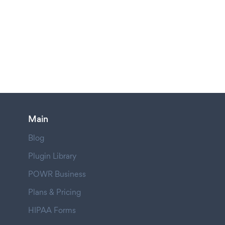
Main
Blog
Plugin Library
POWR Business
Plans & Pricing
HIPAA Forms