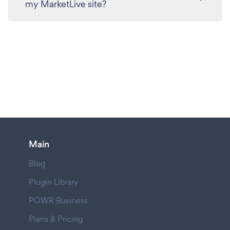
my MarketLive site?
Main
Blog
Plugin Library
POWR Business
Plans & Pricing