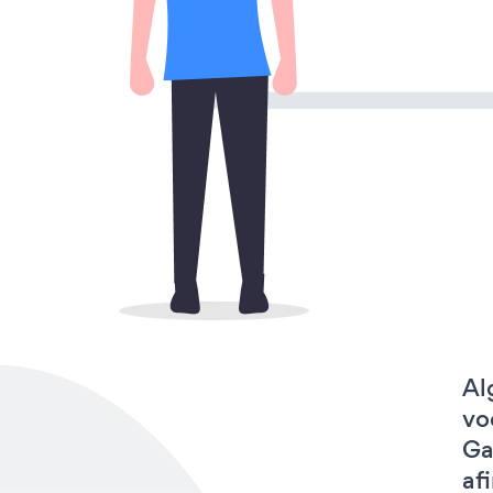
Al
vo
Ga
af