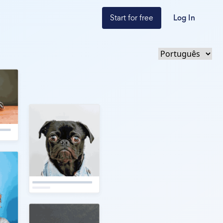
Start for free
Log In