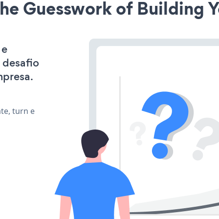
he Guesswork of Building Y
 e
 desafio
mpresa.
te, turn e