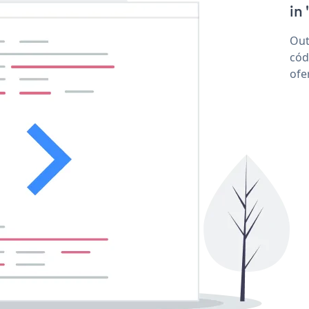
in 
Out
cód
ofe