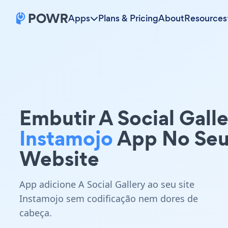
Apps
Plans & Pricing
About
Resources
Embutir A Social Gall
Instamojo
App No Se
Website
App adicione A Social Gallery ao seu site
Instamojo sem codificação nem dores de
cabeça.