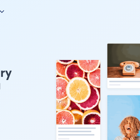
ery
u