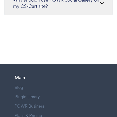
my CS-Cart site?
Main
Blog
Plugin Library
POWR Business
Plans & Pricing