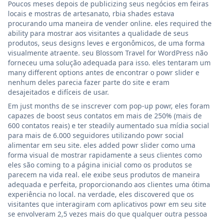
Poucos meses depois de publicizing seus negócios em feiras
locais e mostras de artesanato, rbia shades estava
procurando uma maneira de vender online. eles required the
ability para mostrar aos visitantes a qualidade de seus
produtos, seus designs leves e ergonômicos, de uma forma
visualmente atraente. seu Blossom Travel for WordPress não
forneceu uma solução adequada para isso. eles tentaram um
many different options antes de encontrar o powr slider e
nenhum deles parecia fazer parte do site e eram
desajeitados e difíceis de usar.
Em just months de se inscrever com pop-up powr, eles foram
capazes de boost seus contatos em mais de 250% (mais de
600 contatos reais) e ter steadily aumentado sua mídia social
para mais de 6.000 seguidores utilizando powr social
alimentar em seu site. eles added powr slider como uma
forma visual de mostrar rapidamente a seus clientes como
eles são coming to a página inicial como os produtos se
parecem na vida real. ele exibe seus produtos de maneira
adequada e perfeita, proporcionando aos clientes uma ótima
experiência no local. na verdade, eles discovered que os
visitantes que interagiram com aplicativos powr em seu site
se envolveram 2,5 vezes mais do que qualquer outra pessoa