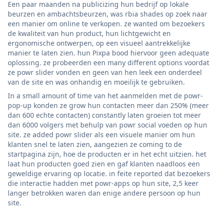
Een paar maanden na publicizing hun bedrijf op lokale
beurzen en ambachtsbeurzen, was rbia shades op zoek naar
een manier om online te verkopen. ze wanted om bezoekers
de kwaliteit van hun product, hun lichtgewicht en
ergonomische ontwerpen, op een visueel aantrekkelijke
manier te laten zien. hun Pixpa bood hiervoor geen adequate
oplossing. ze probeerden een many different options voordat
ze powr slider vonden en geen van hen leek een onderdeel
van de site en was onhandig en moeilijk te gebruiken.
In a small amount of time van het aanmelden met de powr-
pop-up konden ze grow hun contacten meer dan 250% (meer
dan 600 echte contacten) constantly laten groeien tot meer
dan 6000 volgers met behulp van powr social voeden op hun
site. ze added powr slider als een visuele manier om hun
klanten snel te laten zien, aangezien ze coming to de
startpagina zijn, hoe de producten er in het echt uitzien. het
laat hun producten goed zien en gaf klanten naadloos een
geweldige ervaring op locatie. in feite reported dat bezoekers
die interactie hadden met powr-apps op hun site, 2,5 keer
langer betrokken waren dan enige andere persoon op hun
site.