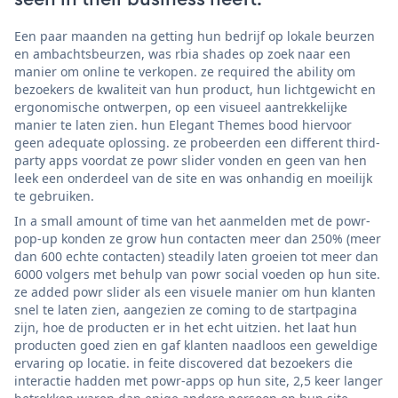
Een paar maanden na getting hun bedrijf op lokale beurzen
en ambachtsbeurzen, was rbia shades op zoek naar een
manier om online te verkopen. ze required the ability om
bezoekers de kwaliteit van hun product, hun lichtgewicht en
ergonomische ontwerpen, op een visueel aantrekkelijke
manier te laten zien. hun Elegant Themes bood hiervoor
geen adequate oplossing. ze probeerden een different third-
party apps voordat ze powr slider vonden en geen van hen
leek een onderdeel van de site en was onhandig en moeilijk
te gebruiken.
In a small amount of time van het aanmelden met de powr-
pop-up konden ze grow hun contacten meer dan 250% (meer
dan 600 echte contacten) steadily laten groeien tot meer dan
6000 volgers met behulp van powr social voeden op hun site.
ze added powr slider als een visuele manier om hun klanten
snel te laten zien, aangezien ze coming to de startpagina
zijn, hoe de producten er in het echt uitzien. het laat hun
producten goed zien en gaf klanten naadloos een geweldige
ervaring op locatie. in feite discovered dat bezoekers die
interactie hadden met powr-apps op hun site, 2,5 keer langer