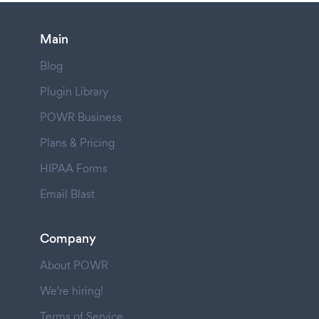
Main
Blog
Plugin Library
POWR Business
Plans & Pricing
HIPAA Forms
Email Blast
Company
About POWR
We're hiring!
Terms of Service