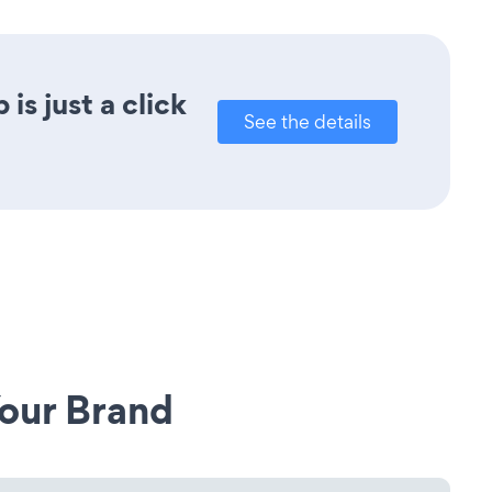
s just a click
See the details
our Brand