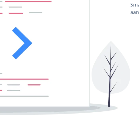
Sma
aan