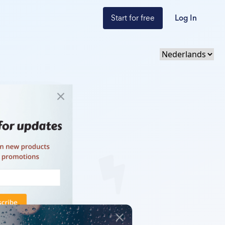
Start for free
Log In