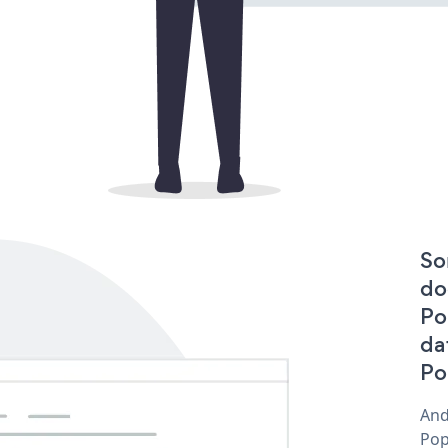
So
do
Po
da
Po
And
Pop