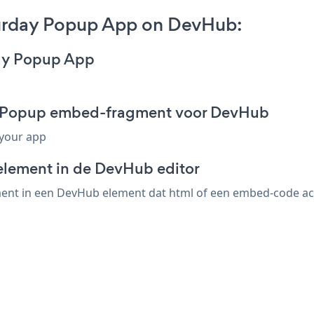
turday Popup App on DevHub:
day Popup App
ay Popup embed-fragment voor DevHub
 your app
element in de DevHub editor
nt in een DevHub element dat html of een embed-code accep