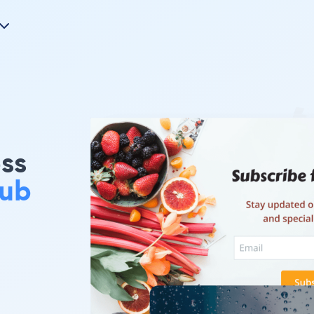
ss
ub