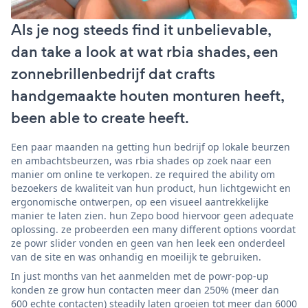
Als je nog steeds find it unbelievable,
dan take a look at wat rbia shades, een
zonnebrillenbedrijf dat crafts
handgemaakte houten monturen heeft,
been able to create heeft.
Een paar maanden na getting hun bedrijf op lokale beurzen
en ambachtsbeurzen, was rbia shades op zoek naar een
manier om online te verkopen. ze required the ability om
bezoekers de kwaliteit van hun product, hun lichtgewicht en
ergonomische ontwerpen, op een visueel aantrekkelijke
manier te laten zien. hun Zepo bood hiervoor geen adequate
oplossing. ze probeerden een many different options voordat
ze powr slider vonden en geen van hen leek een onderdeel
van de site en was onhandig en moeilijk te gebruiken.
In just months van het aanmelden met de powr-pop-up
konden ze grow hun contacten meer dan 250% (meer dan
600 echte contacten) steadily laten groeien tot meer dan 6000