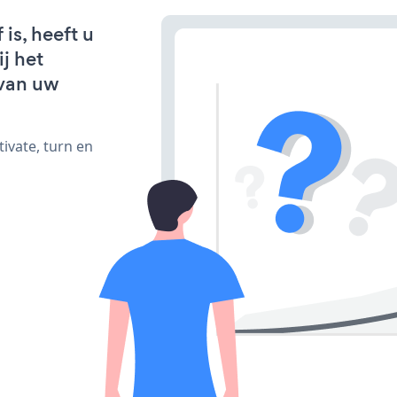
is, heeft u
j het
van uw
ivate, turn en