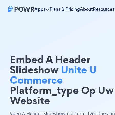
Apps
Plans & Pricing
About
Resources
Embed A Header
Slideshow
Unite U
Commerce
Platform_type Op Uw
Website
Voeg A Header Slideshow platform_type toe aan