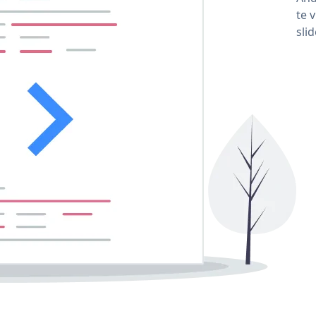
te 
sli