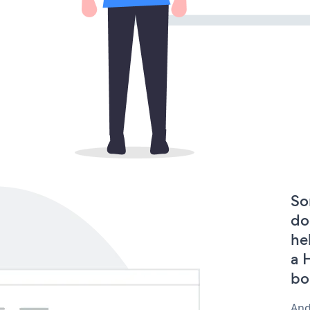
So
do
he
a 
bo
And