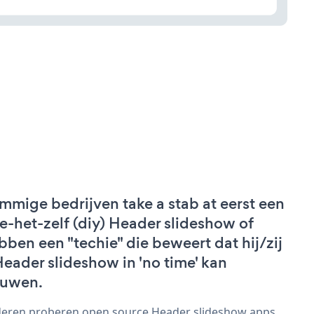
mmige bedrijven take a stab at eerst een
e-het-zelf (diy) Header slideshow of
bben een "techie" die beweert dat hij/zij
Header slideshow in 'no time' kan
uwen.
eren proberen open source Header slideshow apps