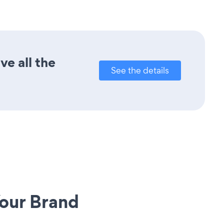
ve all the
See the details
our Brand