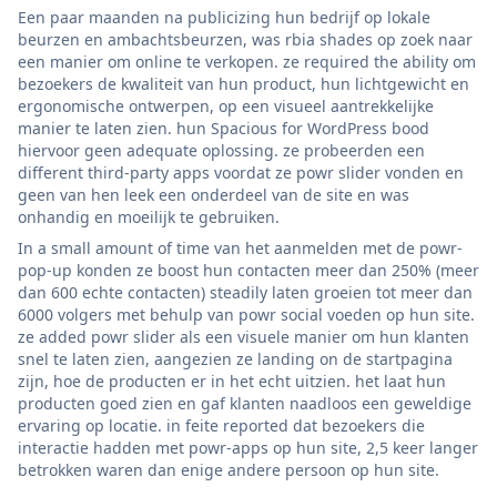
Een paar maanden na publicizing hun bedrijf op lokale
beurzen en ambachtsbeurzen, was rbia shades op zoek naar
een manier om online te verkopen. ze required the ability om
bezoekers de kwaliteit van hun product, hun lichtgewicht en
ergonomische ontwerpen, op een visueel aantrekkelijke
manier te laten zien. hun Spacious for WordPress bood
hiervoor geen adequate oplossing. ze probeerden een
different third-party apps voordat ze powr slider vonden en
geen van hen leek een onderdeel van de site en was
onhandig en moeilijk te gebruiken.
In a small amount of time van het aanmelden met de powr-
pop-up konden ze boost hun contacten meer dan 250% (meer
dan 600 echte contacten) steadily laten groeien tot meer dan
6000 volgers met behulp van powr social voeden op hun site.
ze added powr slider als een visuele manier om hun klanten
snel te laten zien, aangezien ze landing on de startpagina
zijn, hoe de producten er in het echt uitzien. het laat hun
producten goed zien en gaf klanten naadloos een geweldige
ervaring op locatie. in feite reported dat bezoekers die
interactie hadden met powr-apps op hun site, 2,5 keer langer
betrokken waren dan enige andere persoon op hun site.