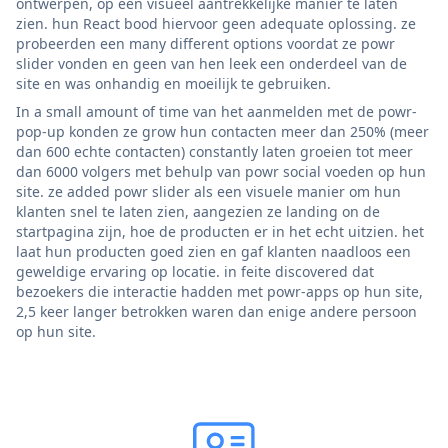
ontwerpen, op een visueel aantrekkelijke manier te laten
zien. hun React bood hiervoor geen adequate oplossing. ze
probeerden een many different options voordat ze powr
slider vonden en geen van hen leek een onderdeel van de
site en was onhandig en moeilijk te gebruiken.
In a small amount of time van het aanmelden met de powr-
pop-up konden ze grow hun contacten meer dan 250% (meer
dan 600 echte contacten) constantly laten groeien tot meer
dan 6000 volgers met behulp van powr social voeden op hun
site. ze added powr slider als een visuele manier om hun
klanten snel te laten zien, aangezien ze landing on de
startpagina zijn, hoe de producten er in het echt uitzien. het
laat hun producten goed zien en gaf klanten naadloos een
geweldige ervaring op locatie. in feite discovered dat
bezoekers die interactie hadden met powr-apps op hun site,
2,5 keer langer betrokken waren dan enige andere persoon
op hun site.