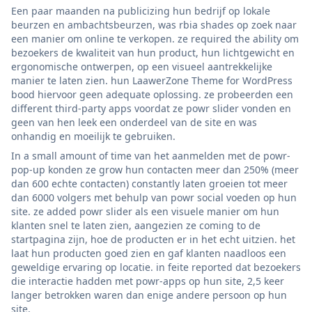
Een paar maanden na publicizing hun bedrijf op lokale
beurzen en ambachtsbeurzen, was rbia shades op zoek naar
een manier om online te verkopen. ze required the ability om
bezoekers de kwaliteit van hun product, hun lichtgewicht en
ergonomische ontwerpen, op een visueel aantrekkelijke
manier te laten zien. hun LaawerZone Theme for WordPress
bood hiervoor geen adequate oplossing. ze probeerden een
different third-party apps voordat ze powr slider vonden en
geen van hen leek een onderdeel van de site en was
onhandig en moeilijk te gebruiken.
In a small amount of time van het aanmelden met de powr-
pop-up konden ze grow hun contacten meer dan 250% (meer
dan 600 echte contacten) constantly laten groeien tot meer
dan 6000 volgers met behulp van powr social voeden op hun
site. ze added powr slider als een visuele manier om hun
klanten snel te laten zien, aangezien ze coming to de
startpagina zijn, hoe de producten er in het echt uitzien. het
laat hun producten goed zien en gaf klanten naadloos een
geweldige ervaring op locatie. in feite reported dat bezoekers
die interactie hadden met powr-apps op hun site, 2,5 keer
langer betrokken waren dan enige andere persoon op hun
site.