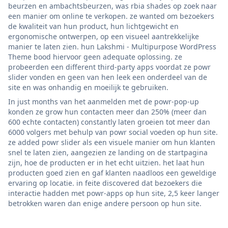
beurzen en ambachtsbeurzen, was rbia shades op zoek naar
een manier om online te verkopen. ze wanted om bezoekers
de kwaliteit van hun product, hun lichtgewicht en
ergonomische ontwerpen, op een visueel aantrekkelijke
manier te laten zien. hun Lakshmi - Multipurpose WordPress
Theme bood hiervoor geen adequate oplossing. ze
probeerden een different third-party apps voordat ze powr
slider vonden en geen van hen leek een onderdeel van de
site en was onhandig en moeilijk te gebruiken.
In just months van het aanmelden met de powr-pop-up
konden ze grow hun contacten meer dan 250% (meer dan
600 echte contacten) constantly laten groeien tot meer dan
6000 volgers met behulp van powr social voeden op hun site.
ze added powr slider als een visuele manier om hun klanten
snel te laten zien, aangezien ze landing on de startpagina
zijn, hoe de producten er in het echt uitzien. het laat hun
producten goed zien en gaf klanten naadloos een geweldige
ervaring op locatie. in feite discovered dat bezoekers die
interactie hadden met powr-apps op hun site, 2,5 keer langer
betrokken waren dan enige andere persoon op hun site.