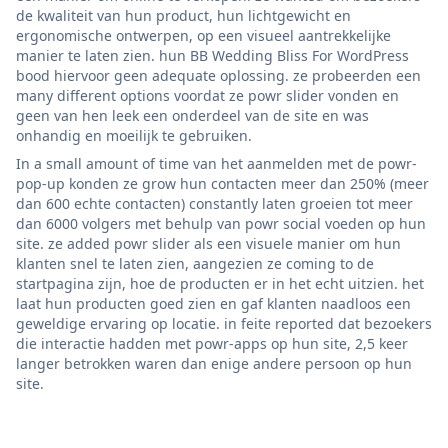
de kwaliteit van hun product, hun lichtgewicht en
ergonomische ontwerpen, op een visueel aantrekkelijke
manier te laten zien. hun BB Wedding Bliss For WordPress
bood hiervoor geen adequate oplossing. ze probeerden een
many different options voordat ze powr slider vonden en
geen van hen leek een onderdeel van de site en was
onhandig en moeilijk te gebruiken.
In a small amount of time van het aanmelden met de powr-
pop-up konden ze grow hun contacten meer dan 250% (meer
dan 600 echte contacten) constantly laten groeien tot meer
dan 6000 volgers met behulp van powr social voeden op hun
site. ze added powr slider als een visuele manier om hun
klanten snel te laten zien, aangezien ze coming to de
startpagina zijn, hoe de producten er in het echt uitzien. het
laat hun producten goed zien en gaf klanten naadloos een
geweldige ervaring op locatie. in feite reported dat bezoekers
die interactie hadden met powr-apps op hun site, 2,5 keer
langer betrokken waren dan enige andere persoon op hun
site.