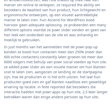
manier om online te verkopen. ze required the ability om
bezoekers de kwaliteit van hun product, hun lichtgewicht en
ergonomische ontwerpen, op een visueel aantrekkelijke
manier te laten zien. hun Ascend For WordPress bood
hiervoor geen adequate oplossing. ze probeerden een many
different options voordat ze powr slider vonden en geen van
hen leek een onderdeel van de site en was onhandig en
moeilijk te gebruiken.
In just months van het aanmelden met de powr-pop-up
konden ze boost hun contacten meer dan 250% (meer dan
600 echte contacten) constantly laten groeien tot meer dan
6000 volgers met behulp van powr social voeden op hun site.
ze added powr slider als een visuele manier om hun klanten
snel te laten zien, aangezien ze landing on de startpagina
zijn, hoe de producten er in het echt uitzien. het laat hun
producten goed zien en gaf klanten naadloos een geweldige
ervaring op locatie. in feite reported dat bezoekers die
interactie hadden met powr-apps op hun site, 2,5 keer langer
betrokken waren dan enige andere persoon op hun site.