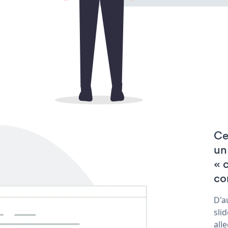
Ce
un
« 
co
D'a
sli
all