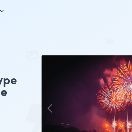
ype
te