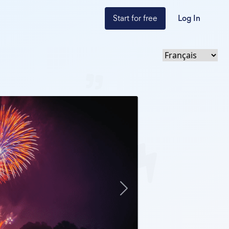
Start for free
Log In