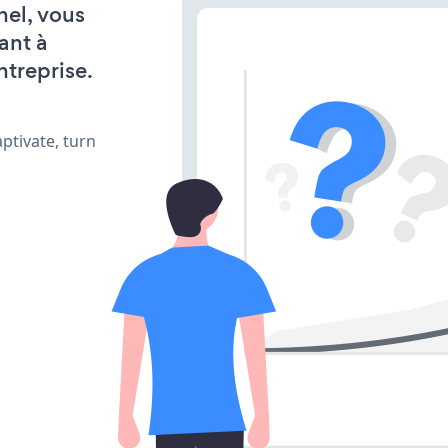
nel, vous
ant à
ntreprise.
ptivate, turn