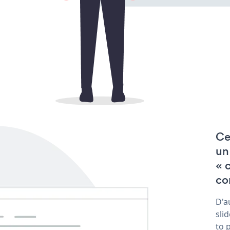
Ce
un
« 
co
D'a
sli
to 