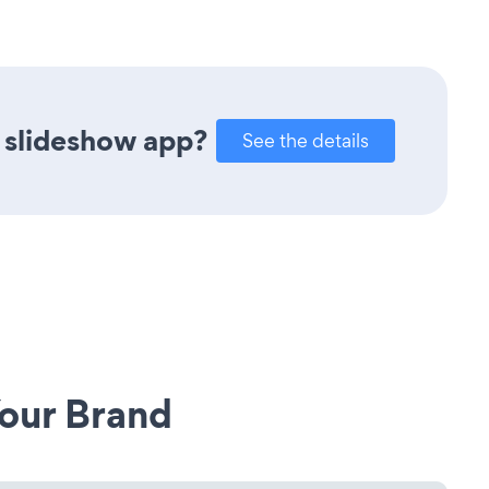
 slideshow app?
See the details
our Brand