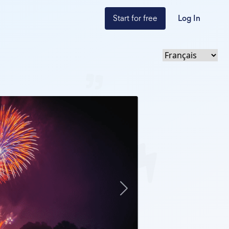
Start for free
Log In