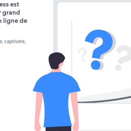
ess est
r grand
n ligne de
, captivate,