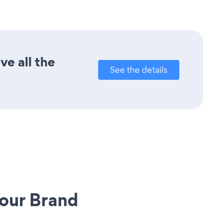
ve all the
See the details
our Brand