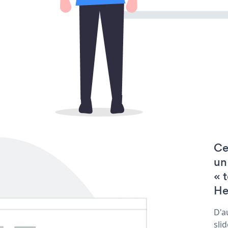
Ce
un
« 
He
D'a
sli