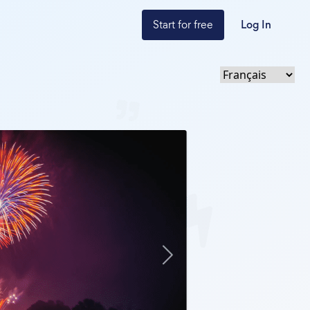
Start for free
Log In