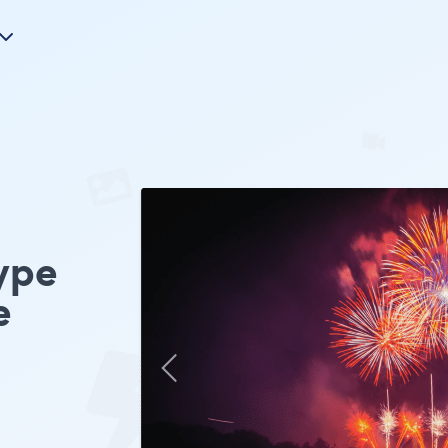
ype
e