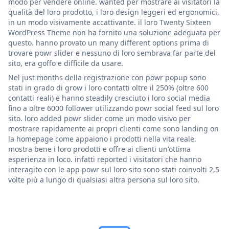
modo per vendere online. wanted per mostrare ai visitatori la
qualità del loro prodotto, i loro design leggeri ed ergonomici,
in un modo visivamente accattivante. il loro Twenty Sixteen
WordPress Theme non ha fornito una soluzione adeguata per
questo. hanno provato un many different options prima di
trovare powr slider e nessuno di loro sembrava far parte del
sito, era goffo e difficile da usare.
Nel just months della registrazione con powr popup sono
stati in grado di grow i loro contatti oltre il 250% (oltre 600
contatti reali) e hanno steadily cresciuto i loro social media
fino a oltre 6000 follower utilizzando powr social feed sul loro
sito. loro added powr slider come un modo visivo per
mostrare rapidamente ai propri clienti come sono landing on
la homepage come appaiono i prodotti nella vita reale.
mostra bene i loro prodotti e offre ai clienti un'ottima
esperienza in loco. infatti reported i visitatori che hanno
interagito con le app powr sul loro sito sono stati coinvolti 2,5
volte più a lungo di qualsiasi altra persona sul loro sito.