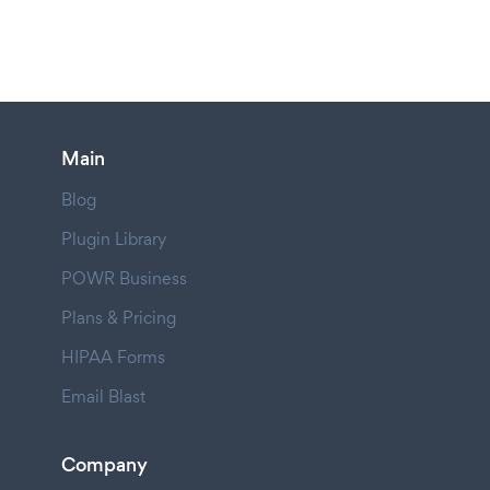
Main
Blog
Plugin Library
POWR Business
Plans & Pricing
HIPAA Forms
Email Blast
Company