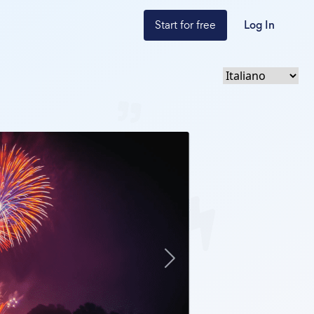
Start for free
Log In