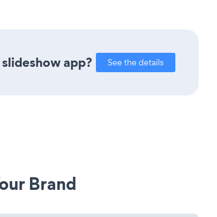
 slideshow app?
See the details
our Brand