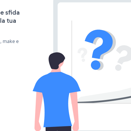
e sfida
la tua
e, make e