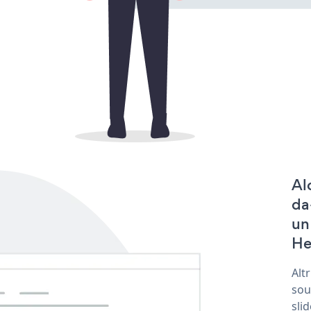
Al
da
un
He
Alt
sou
sli