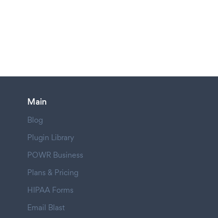
Main
Blog
Plugin Library
POWR Business
Plans & Pricing
HIPAA Forms
Email Blast