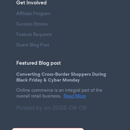
Get Involved
Affiliate Program
Success Stories
Feature Requests
Guest Blog Post
Featured Blog post
Converting Cross-Border Shoppers During
Black Friday & Cyber Monday
Online commerce is an integral part of the
overall retail business.
Read More
Posted by on
2026-08-09