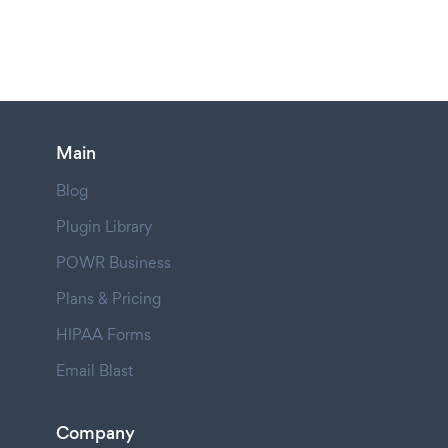
Main
Blog
Plugin Library
POWR Business
Plans & Pricing
HIPAA Forms
Email Blast
Company