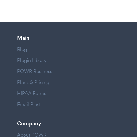
Main
Blog
Plugin Library
POWR Business
Plans & Pricing
HIPAA Forms
Email Blast
Company
About POWR