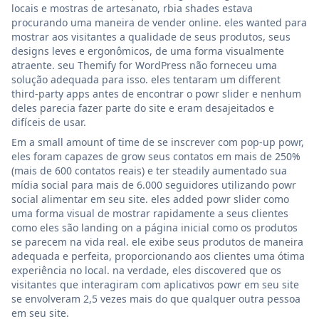
locais e mostras de artesanato, rbia shades estava
procurando uma maneira de vender online. eles wanted para
mostrar aos visitantes a qualidade de seus produtos, seus
designs leves e ergonômicos, de uma forma visualmente
atraente. seu Themify for WordPress não forneceu uma
solução adequada para isso. eles tentaram um different
third-party apps antes de encontrar o powr slider e nenhum
deles parecia fazer parte do site e eram desajeitados e
difíceis de usar.
Em a small amount of time de se inscrever com pop-up powr,
eles foram capazes de grow seus contatos em mais de 250%
(mais de 600 contatos reais) e ter steadily aumentado sua
mídia social para mais de 6.000 seguidores utilizando powr
social alimentar em seu site. eles added powr slider como
uma forma visual de mostrar rapidamente a seus clientes
como eles são landing on a página inicial como os produtos
se parecem na vida real. ele exibe seus produtos de maneira
adequada e perfeita, proporcionando aos clientes uma ótima
experiência no local. na verdade, eles discovered que os
visitantes que interagiram com aplicativos powr em seu site
se envolveram 2,5 vezes mais do que qualquer outra pessoa
em seu site.