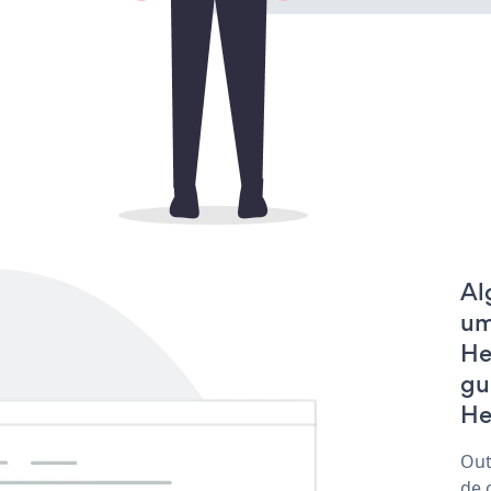
Al
um
He
gu
He
Out
de 