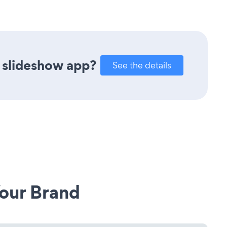
 slideshow app?
See the details
our Brand