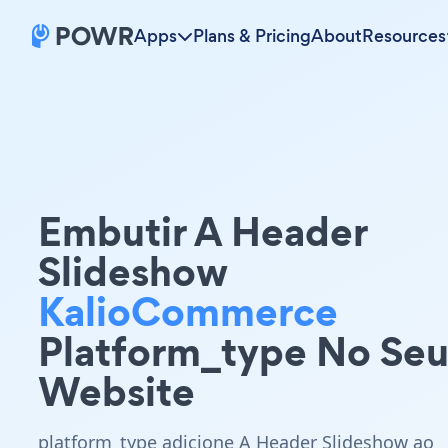
Apps
Plans & Pricing
About
Resources
Embutir A Header
Slideshow
KalioCommerce
Platform_type No Se
Website
platform_type adicione A Header Slideshow ao