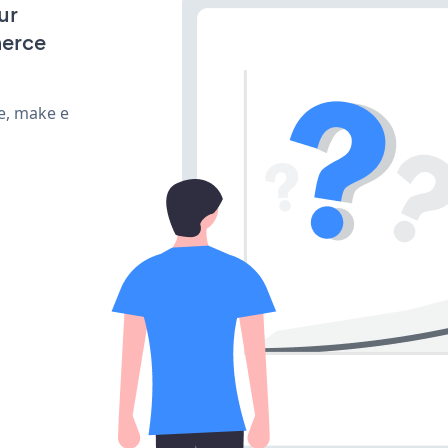
ur
merce
e, make e