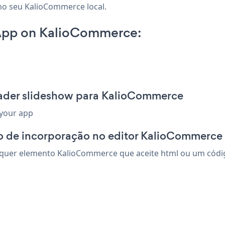
no seu KalioCommerce local.
App on KalioCommerce:
eader slideshow para KalioCommerce
 your app
o de incorporação no editor KalioCommerce
uer elemento KalioCommerce que aceite html ou um código 