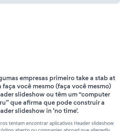
gumas empresas primeiro take a stab at
 faça você mesmo (faça você mesmo)
ader slideshow ou têm um “computer
ru” que afirma que pode construir a
ader slideshow in 'no time'.
ros tentam encontrar aplicativos Header slideshow
código aberto ou companies abroad que allegedly