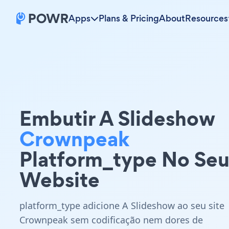
Apps
Plans & Pricing
About
Resources
Embutir A Slideshow
Crownpeak
Platform_type No Se
Website
platform_type adicione A Slideshow ao seu site
Crownpeak sem codificação nem dores de