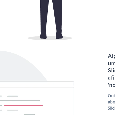
Al
um
Sl
af
'no
Out
abe
Sli