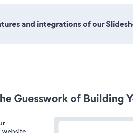
ures and integrations of our Slides
he Guesswork of Building Y
ur
 website.