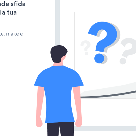
nde sfida
la tua
te, make e