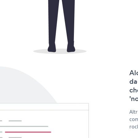
Al
da
ch
'no
Alt
com
roc