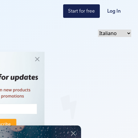
Start for free
Log In