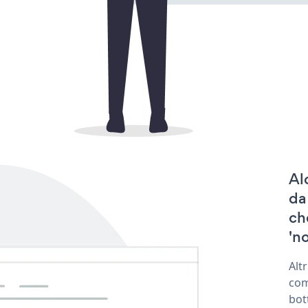
Al
da
ch
'no
Alt
com
bot