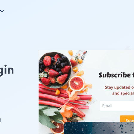
gin
l