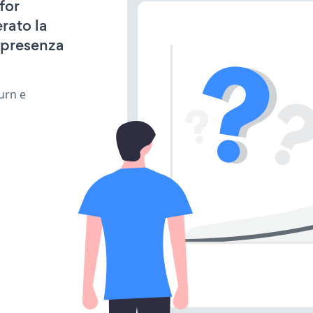
for
rato la
 presenza
urn e