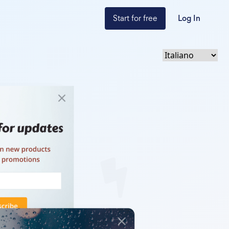
Start for free
Log In