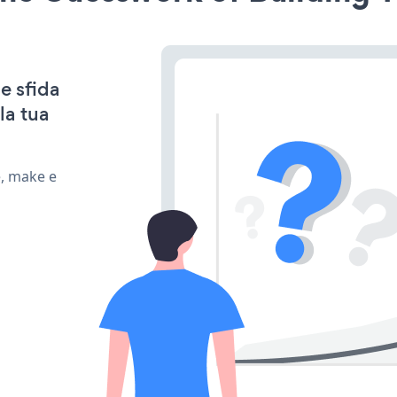
e sfida
la tua
e, make e