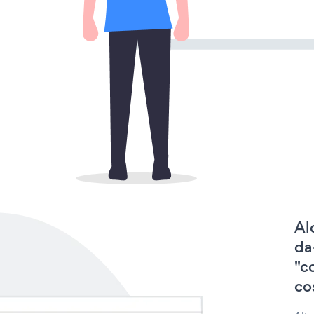
Al
da
"c
cos