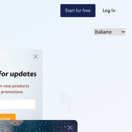
Start for free
Log In