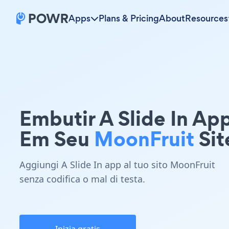
Apps
Plans & Pricing
About
Resources
Embutir A Slide In Ap
Em Seu
MoonFruit
Sit
Aggiungi A Slide In app al tuo sito MoonFruit
senza codifica o mal di testa.