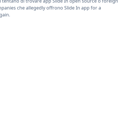
ri tentano di trovare app Slide In open source o foreign
panies che allegedly offrono Slide In app for a
gain.