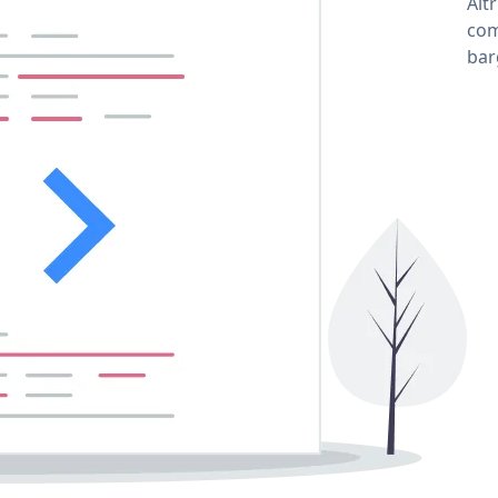
Alt
com
bar