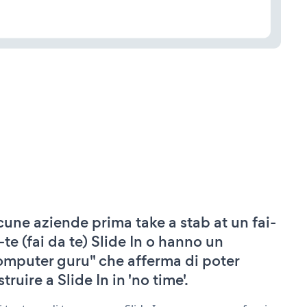
cune aziende prima take a stab at un fai-
-te (fai da te) Slide In o hanno un
omputer guru" che afferma di poter
truire a Slide In in 'no time'.