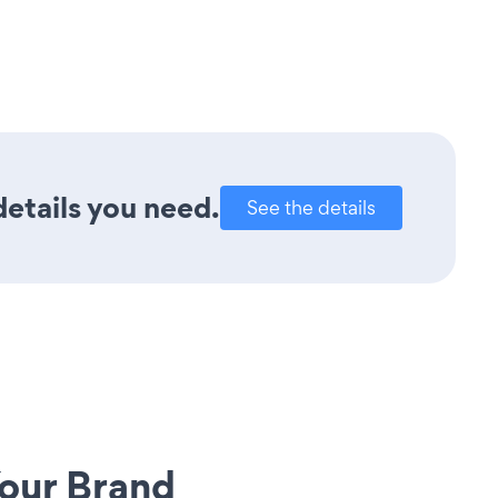
details you need.
See the details
our Brand