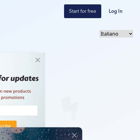
Start for free
Log In