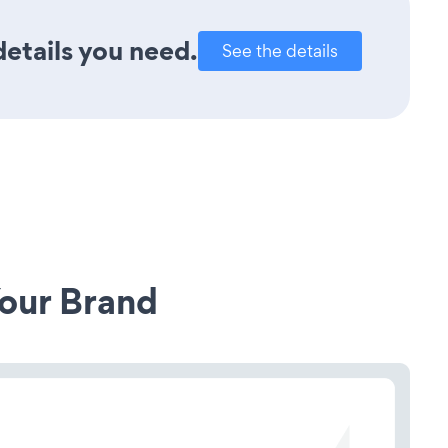
details you need.
See the details
our Brand