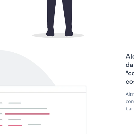
Al
da
"c
cos
Alt
com
bar