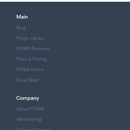
Main
Blog
Plugin Library
POWR Business
Plans & Pricing
HIPAA Forms
Email Blast
Company
About POWR
We're hiring!
Terms of Service