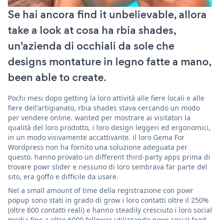
Se hai ancora find it unbelievable, allora
take a look at cosa ha rbia shades,
un'azienda di occhiali da sole che
designs montature in legno fatte a mano,
been able to create.
Pochi mesi dopo getting la loro attività alle fiere locali e alle
fiere dell'artigianato, rbia shades stava cercando un modo
per vendere online. wanted per mostrare ai visitatori la
qualità del loro prodotto, i loro design leggeri ed ergonomici,
in un modo visivamente accattivante. il loro Gema For
Wordpress non ha fornito una soluzione adeguata per
questo. hanno provato un different third-party apps prima di
trovare powr slider e nessuno di loro sembrava far parte del
sito, era goffo e difficile da usare.
Nel a small amount of time della registrazione con powr
popup sono stati in grado di grow i loro contatti oltre il 250%
(oltre 600 contatti reali) e hanno steadily cresciuto i loro social
media fino a oltre 6000 follower utilizzando powr social feed