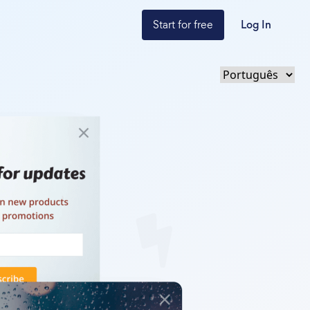
Start for free
Log In