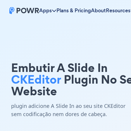
Apps
Plans & Pricing
About
Resources
Embutir A Slide In
CKEditor
Plugin No S
Website
plugin adicione A Slide In ao seu site CKEditor
sem codificação nem dores de cabeça.