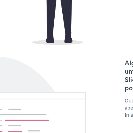
Al
um
Sl
pod
Out
abe
In 