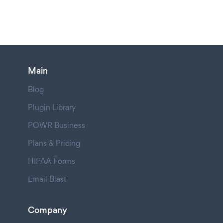
Main
Blog
Plugin Library
POWR Business
Plans & Pricing
HIPAA Forms
Email Blast
Company