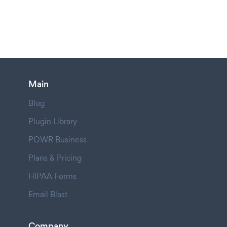
Main
Blog
Plugin Library
POWR Business
Plans & Pricing
HIPAA Forms
Email Blast
Company