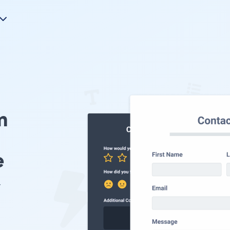
m
e
r