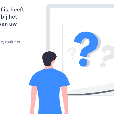
 is, heeft
bij het
van uw
te, make en