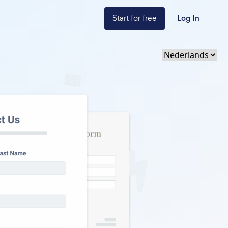
Start for free
Log In