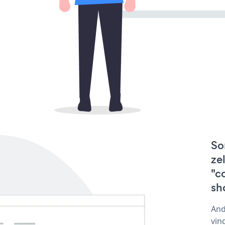
So
ze
"c
sh
And
vin