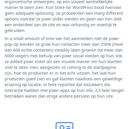
ergonomische ontwerpen, op een visueel aantrekkelijke
manier te laten zien. hun Store for WordPress bood hiervoor
geen adequate oplossing. ze probeerden een many different
options voordat ze powr slider vonden en geen van hen leek
een onderdeel van de site en was onhandig en moeilijk te
gebruiken.
In a small amount of time van het aanmelden met de powr-
pop-up konden ze grow hun contacten meer dan 250% (meer
dan 600 echte contacten) steadily laten groeien tot meer dan
6000 volgers met behulp van powr social voeden op hun site.
ze added powr slider als een visuele manier om hun klanten
snel te laten zien, aangezien ze coming to de startpagina
zijn, hoe de producten er in het echt uitzien. het laat hun
producten goed zien en gaf klanten naadloos een geweldige
ervaring op locatie. in feite reported dat bezoekers die
interactie hadden met powr-apps op hun site, 2,5 keer langer
betrokken waren dan enige andere persoon op hun site.