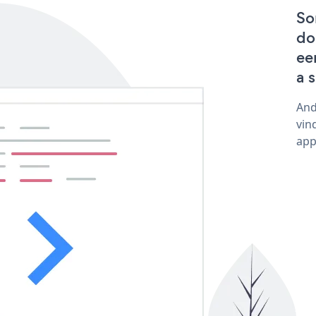
So
do
ee
a 
And
vin
app