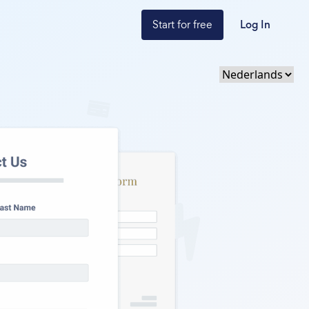
Start for free
Log In