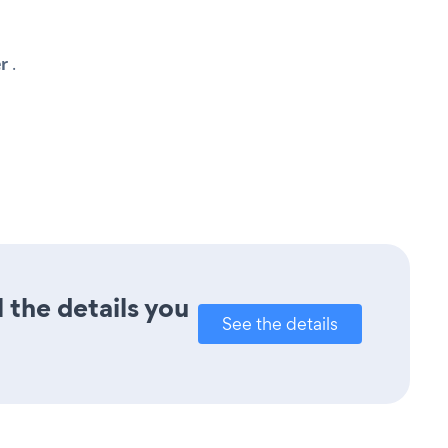
r
.
 the details you
See the details