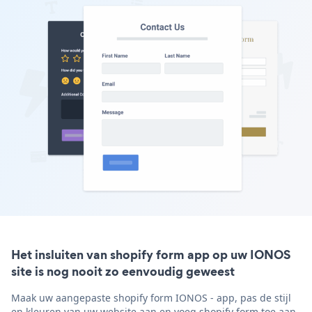
Het insluiten van shopify form app op uw IONOS
site is nog nooit zo eenvoudig geweest
Maak uw aangepaste shopify form IONOS - app, pas de stijl
en kleuren van uw website aan en voeg shopify form toe aan