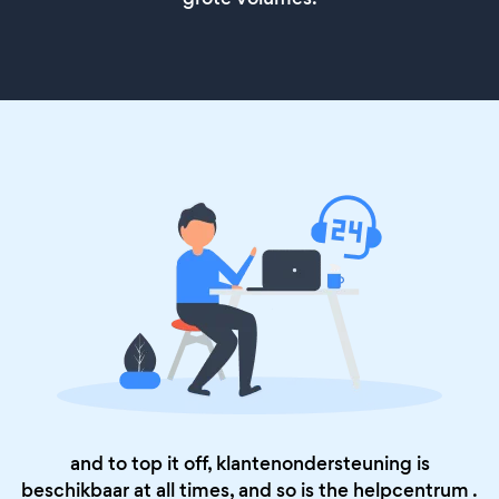
and to top it off, klantenondersteuning is
beschikbaar at all times, and so is the
helpcentrum
.