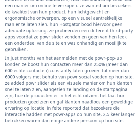
een manier om online te verkopen. ze wanted om bezoekers
de kwaliteit van hun product, hun lichtgewicht en
ergonomische ontwerpen, op een visueel aantrekkelijke
manier te laten zien. hun Hostgator bood hiervoor geen
adequate oplossing. ze probeerden een different third-party
apps voordat ze powr slider vonden en geen van hen leek
een onderdeel van de site en was onhandig en moeilijk te
gebruiken.
In just months van het aanmelden met de powr-pop-up
konden ze boost hun contacten meer dan 250% (meer dan
600 echte contacten) constantly laten groeien tot meer dan
6000 volgers met behulp van powr social voeden op hun site.
ze added powr slider als een visuele manier om hun klanten
snel te laten zien, aangezien ze landing on de startpagina
zijn, hoe de producten er in het echt uitzien. het laat hun
producten goed zien en gaf klanten naadloos een geweldige
ervaring op locatie. in feite reported dat bezoekers die
interactie hadden met powr-apps op hun site, 2,5 keer langer
betrokken waren dan enige andere persoon op hun site.