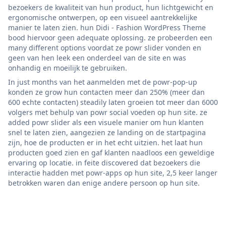
bezoekers de kwaliteit van hun product, hun lichtgewicht en
ergonomische ontwerpen, op een visueel aantrekkelijke
manier te laten zien. hun Didi - Fashion WordPress Theme
bood hiervoor geen adequate oplossing. ze probeerden een
many different options voordat ze powr slider vonden en
geen van hen leek een onderdeel van de site en was
onhandig en moeilijk te gebruiken.
In just months van het aanmelden met de powr-pop-up
konden ze grow hun contacten meer dan 250% (meer dan
600 echte contacten) steadily laten groeien tot meer dan 6000
volgers met behulp van powr social voeden op hun site. ze
added powr slider als een visuele manier om hun klanten
snel te laten zien, aangezien ze landing on de startpagina
zijn, hoe de producten er in het echt uitzien. het laat hun
producten goed zien en gaf klanten naadloos een geweldige
ervaring op locatie. in feite discovered dat bezoekers die
interactie hadden met powr-apps op hun site, 2,5 keer langer
betrokken waren dan enige andere persoon op hun site.